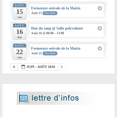
AOÛT
Fermeture estivale de la Mairie
15
Août 15
Jour entier
sam
AOÛT
Don du sang
@ Salle polyvalente
16
Août 16 @ 08:00 – 13:00
dim
AOÛT
Fermeture estivale de la Mairie
22
Août 22
Jour entier
sam
JUIN – AOÛT 2026