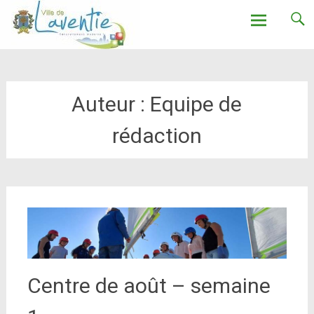
Ville de Laventie
Aller
au
contenu
Auteur :
Equipe de
rédaction
Centre de août – semaine