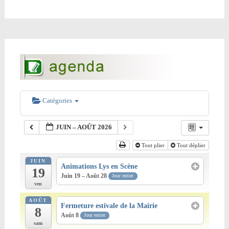
Catégories
JUIN – AOÛT 2026
Tout plier
Tout déplier
JUIN
Animations Lys en Scène
19
Juin 19 – Août 28
Jour entier
ven
AOÛT
Fermeture estivale de la Mairie
8
Août 8
Jour entier
sam