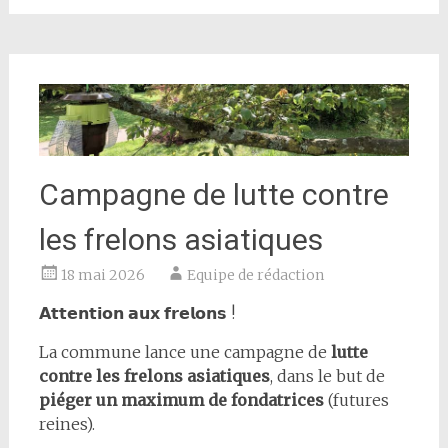
Campagne de lutte contre
les frelons asiatiques
18 mai 2026
Equipe de rédaction
𝗔𝘁𝘁𝗲𝗻𝘁𝗶𝗼𝗻 𝗮𝘂𝘅 𝗳𝗿𝗲𝗹𝗼𝗻𝘀 !
La commune lance une campagne de
lutte
contre les frelons asiatiques
, dans le but de
piéger un maximum de fondatrices
(futures
reines).