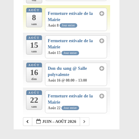
ven
AOÛT
Fermeture estivale de la
8
Mairie
sam
Août 8
Jour entier
AOÛT
Fermeture estivale de la
15
Mairie
sam
Août 15
Jour entier
AOÛT
Don du sang
@ Salle
16
polyvalente
dim
Août 16 @ 08:00 – 13:00
AOÛT
Fermeture estivale de la
22
Mairie
sam
Août 22
Jour entier
JUIN – AOÛT 2026