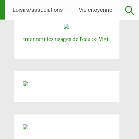
Loisirs/associations
Vie citoyenne
 réglementant les usages de l'eau >> Vigilence renforcée
||