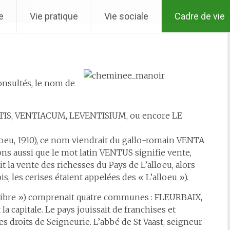
e
Vie pratique
Vie sociale
Cadre de vie
- Arrêté
onsultés, le nom de
TIS, VENTIACUM, LEVENTISIUM, ou encore LE
loeu, 1910), ce nom viendrait du gallo-romain VENTA
ons aussi que le mot latin VENTUS signifie vente,
it la vente des richesses du Pays de L’alloeu, alors
is, les cerises étaient appelées des « L’alloeu »).
rre libre ») comprenait quatre communes : FLEURBAIX,
 capitale. Le pays jouissait de franchises et
es droits de Seigneurie. L’abbé de St Vaast, seigneur