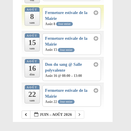
ven
AOÛT
Fermeture estivale de la
8
Mairie
sam
Août 8
Jour entier
AOÛT
Fermeture estivale de la
15
Mairie
sam
Août 15
Jour entier
AOÛT
Don du sang
@ Salle
16
polyvalente
dim
Août 16 @ 08:00 – 13:00
AOÛT
Fermeture estivale de la
22
Mairie
sam
Août 22
Jour entier
JUIN – AOÛT 2026