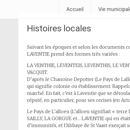
Aller
Ville de Laventie
Accueil
Vie municipal
au
contenu
Histoires locales
Suivant les époques et selon les documents c
LAVENTIE prend des formes très variées :
LA VENTHIE, LEVENTEIS, LEVENTHIS, LE VEN
VACQUIT.
D’après le Chanoine Depotter (Le Pays de Lal
qui signifie colonie ou établissement. Rappel
marché. En fait, c’est à Laventie que se déroula
réputé, en particulier, pour ses cerises (en Arto
Le Pays de L’alloeu (L’alloeu signifiait « te
SAILLY, LA GORGUE et… LAVENTIE qui en était la
d’immunités, et l’Abbaye de St Vaast exerçait s