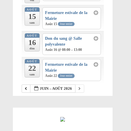
ven
AOÛT
Fermeture estivale de la
15
Mairie
sam
Août 15
Jour entier
AOÛT
Don du sang
@ Salle
16
polyvalente
dim
Août 16 @ 08:00 – 13:00
AOÛT
Fermeture estivale de la
22
Mairie
sam
Août 22
Jour entier
JUIN – AOÛT 2026