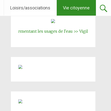
Loisirs/associations
Vie citoyenne
 réglementant les usages de l'eau >> Vigilence renforcée
||