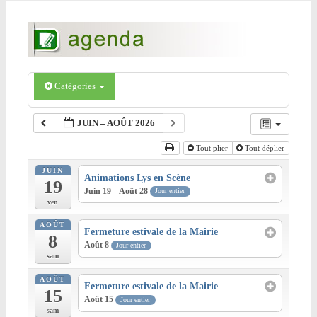
Catégories
JUIN – AOÛT 2026
Tout plier
Tout déplier
JUIN
Animations Lys en Scène
19
Juin 19 – Août 28
Jour entier
ven
AOÛT
Fermeture estivale de la Mairie
8
Août 8
Jour entier
sam
AOÛT
Fermeture estivale de la Mairie
15
Août 15
Jour entier
sam