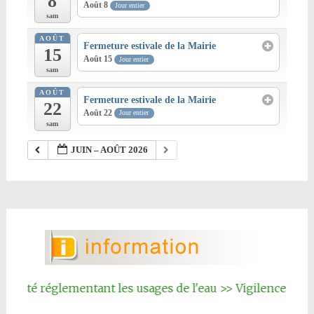
8
Août 8
Jour entier
sam
AOÛT
Fermeture estivale de la Mairie
15
Août 15
Jour entier
sam
AOÛT
Fermeture estivale de la Mairie
22
Août 22
Jour entier
sam
JUIN – AOÛT 2026
rêté réglementant les usages de l'eau >> Vigilence renfor