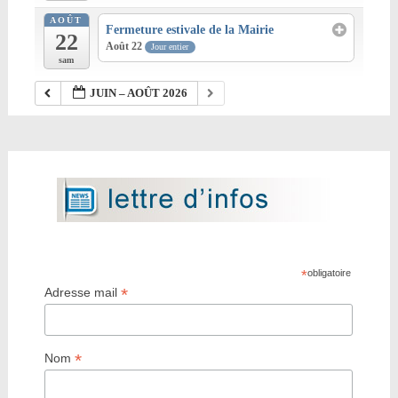
AOÛT
Fermeture estivale de la Mairie
22
Août 22
Jour entier
sam
JUIN – AOÛT 2026
*
obligatoire
*
Adresse mail
*
Nom