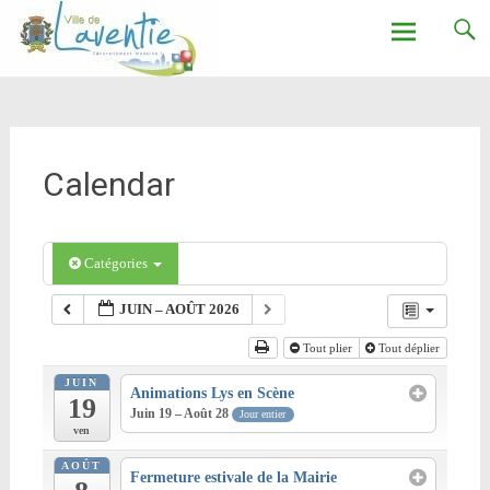
Ville de Laventie
Aller
au
contenu
Calendar
Catégories
JUIN – AOÛT 2026
Tout plier
Tout déplier
JUIN
Animations Lys en Scène
19
Juin 19 – Août 28
Jour entier
ven
AOÛT
Fermeture estivale de la Mairie