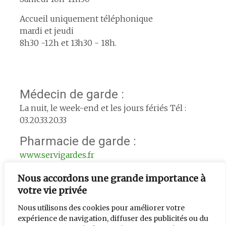
Accueil uniquement téléphonique
mardi et jeudi
8h30 -12h et 13h30 - 18h.
Médecin de garde :
La nuit, le week-end et les jours fériés Tél :
03.20.33.20.33
Pharmacie de garde :
www.servigardes.fr
Urgence le week-end :
Nous accordons une grande importance à
votre vie privée
L'adjoint de semaine : 06.74.56.33.39
Nous utilisons des cookies pour améliorer votre
expérience de navigation, diffuser des publicités ou du