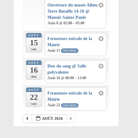
Ouverture du musée Allœu
Terre Bataille 14-18
@
Manoir Sainte Paule
Août 8 @ 02:00 – 05:00
AOÛT
Fermeture estivale de la
15
Mairie
sam
Août 15
Jour entier
AOÛT
Don du sang
@ Salle
16
polyvalente
dim
Août 16 @ 08:00 – 13:00
AOÛT
Fermeture estivale de la
22
Mairie
sam
Août 22
Jour entier
AOÛT 2026