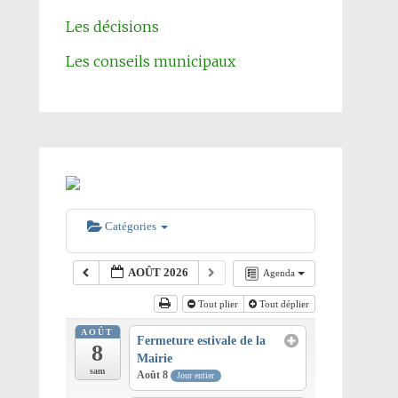
Les décisions
Les conseils municipaux
Catégories
AOÛT 2026
Agenda
Tout plier
Tout déplier
AOÛT
Fermeture estivale de la
8
Mairie
sam
Août 8
Jour entier