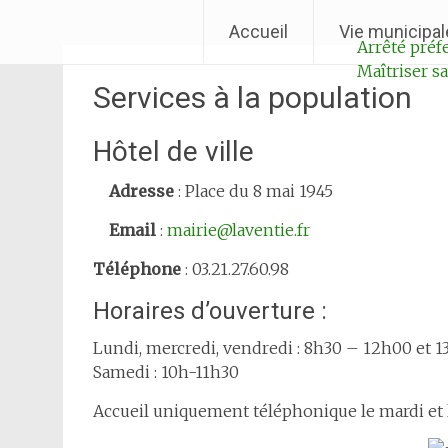
Aller
Ville de Laventie
Accueil
Vie municipal
au
Arrêté préfe
contenu
Maîtriser 
Services à la population
Hôtel de ville
Adresse
: Place du 8 mai 1945
Email
:
mairie@laventie.fr
Téléphone
: 03.21.27.60.98
Horaires d’ouverture :
Lundi, mercredi, vendredi : 8h30 – 12h00 et 
Samedi : 10h-11h30
Accueil uniquement téléphonique le mardi et l