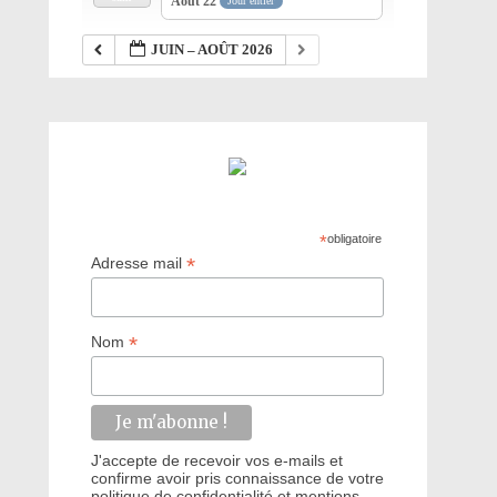
Août 22
Jour entier
JUIN – AOÛT 2026
*
obligatoire
*
Adresse mail
*
Nom
J'accepte de recevoir vos e-mails et
confirme avoir pris connaissance de votre
politique de confidentialité et mentions