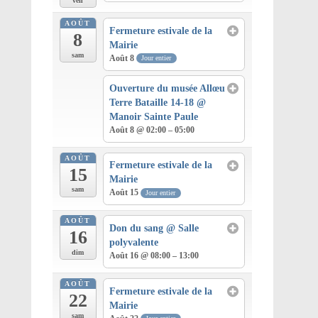
ven
AOÛT
Fermeture estivale de la
8
Mairie
sam
Août 8
Jour entier
Ouverture du musée Allœu
Terre Bataille 14-18
@
Manoir Sainte Paule
Août 8 @ 02:00 – 05:00
AOÛT
Fermeture estivale de la
15
Mairie
sam
Août 15
Jour entier
AOÛT
Don du sang
@ Salle
16
polyvalente
dim
Août 16 @ 08:00 – 13:00
AOÛT
Fermeture estivale de la
22
Mairie
sam