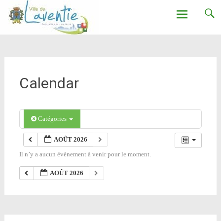
Ville de Laventie
Aller
au
contenu
Calendar
Catégories
AOÛT 2026
Il n’y a aucun évènement à venir pour le moment.
AOÛT 2026