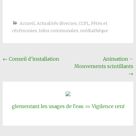
Accueil
,
Actualités diverses
,
CCFL
,
Fêtes et
cérémonies
,
Infos communales
,
médiathèque
Navigation
←
Conseil d’installation
Animation –
Mouvements scintillants
Article
→
entant les usages de l'eau >> Vigilence renforcée
|||
Inscr