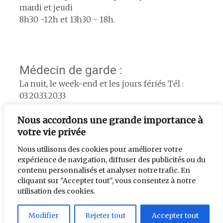
mardi et jeudi
8h30 -12h et 13h30 - 18h.
Médecin de garde :
La nuit, le week-end et les jours fériés Tél :
03.20.33.20.33
Pharmacie de garde :
Nous accordons une grande importance à
www.servigardes.fr
votre vie privée
Urgence le week-end :
Nous utilisons des cookies pour améliorer votre
expérience de navigation, diffuser des publicités ou du
L'adjoint de semaine : 06.74.56.33.39
contenu personnalisés et analyser notre trafic. En
cliquant sur "Accepter tout", vous consentez à notre
utilisation des cookies.
Créé par
chti pc en détresse
. |Mis à jour par le service
communication de la mairie. | Hébergé chez
Hostinger
.|
Modifier
Rejeter tout
Accepter tout
Mentions légales
.