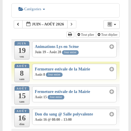
Catégories
JUIN – AOÛT 2026
Tout plier
Tout déplier
JUIN
Animations Lys en Scène
19
Juin 19 – Août 28
Jour entier
ven
AOÛT
Fermeture estivale de la Mairie
8
Août 8
Jour entier
sam
AOÛT
Fermeture estivale de la Mairie
15
Août 15
Jour entier
sam
AOÛT
Don du sang
@ Salle polyvalente
16
Août 16 @ 08:00 – 13:00
dim