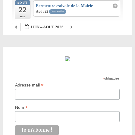
AOÛT
Fermeture estivale de la Mairie
22
Août 22
Jour entier
sam
JUIN – AOÛT 2026
*
obligatoire
*
Adresse mail
*
Nom