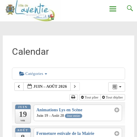
Ville de Laventie
Aller
au
contenu
Calendar
Catégories
JUIN – AOÛT 2026
Tout plier
Tout déplier
JUIN
Animations Lys en Scène
19
Juin 19 – Août 28
Jour entier
ven
AOÛT
Fermeture estivale de la Mairie