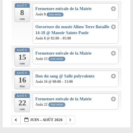
AOÛT
Fermeture estivale de la Mairie
8
Août 8
Jour entier
sam
Ouverture du musée Allœu Terre Bataille
14-18
@ Manoir Sainte Paule
Août 8 @ 02:00 – 05:00
AOÛT
Fermeture estivale de la Mairie
15
Août 15
Jour entier
sam
AOÛT
Don du sang
@ Salle polyvalente
16
Août 16 @ 08:00 – 13:00
dim
AOÛT
Fermeture estivale de la Mairie
22
Août 22
Jour entier
sam
JUIN – AOÛT 2026