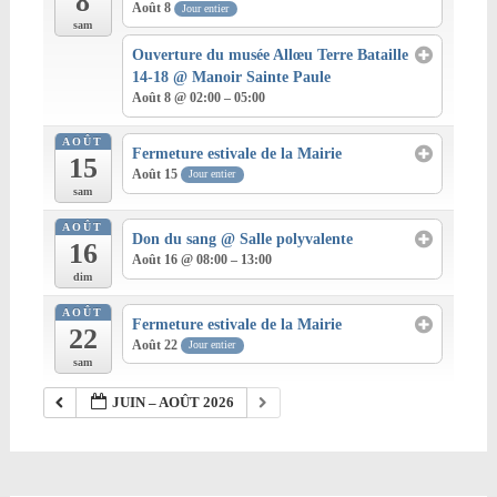
8
Août 8
Jour entier
sam
Ouverture du musée Allœu Terre Bataille
14-18
@ Manoir Sainte Paule
Août 8 @ 02:00 – 05:00
AOÛT
Fermeture estivale de la Mairie
15
Août 15
Jour entier
sam
AOÛT
Don du sang
@ Salle polyvalente
16
Août 16 @ 08:00 – 13:00
dim
AOÛT
Fermeture estivale de la Mairie
22
Août 22
Jour entier
sam
JUIN – AOÛT 2026