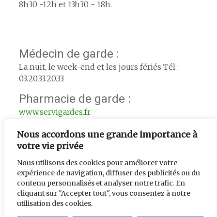
8h30 -12h et 13h30 - 18h.
Médecin de garde :
La nuit, le week-end et les jours fériés Tél :
03.20.33.20.33
Pharmacie de garde :
www.servigardes.fr
Urgence le week-end :
Nous accordons une grande importance à
votre vie privée
L'adjoint de semaine : 06.74.56.33.39
Nous utilisons des cookies pour améliorer votre
expérience de navigation, diffuser des publicités ou du
contenu personnalisés et analyser notre trafic. En
cliquant sur "Accepter tout", vous consentez à notre
utilisation des cookies.
Créé par
chti pc en détresse
. |Mis à jour par le service