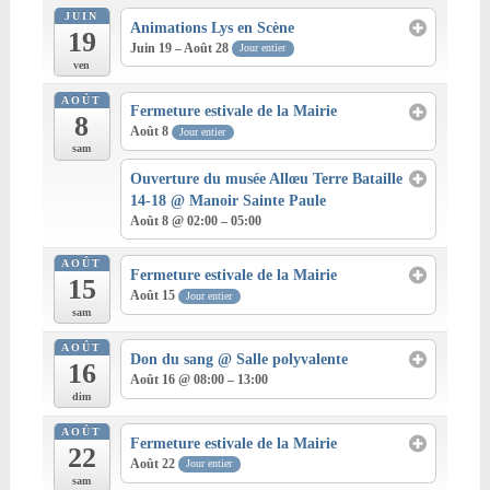
JUIN
Animations Lys en Scène
19
Juin 19 – Août 28
Jour entier
ven
AOÛT
Fermeture estivale de la Mairie
8
Août 8
Jour entier
sam
Ouverture du musée Allœu Terre Bataille
14-18
@ Manoir Sainte Paule
Août 8 @ 02:00 – 05:00
AOÛT
Fermeture estivale de la Mairie
15
Août 15
Jour entier
sam
AOÛT
Don du sang
@ Salle polyvalente
16
Août 16 @ 08:00 – 13:00
dim
AOÛT
Fermeture estivale de la Mairie
22
Août 22
Jour entier
sam