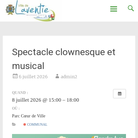
Ville de Laventie
Aller
au
contenu
Spectacle clownesque et
musical
6 juillet 2026
admin2
QUAND :
8 juillet 2026 @ 15:00 – 18:00
OÙ :
Parc Cœur de Ville
COMMUNAL