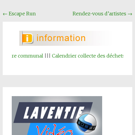
Navigation
←
Escape Run
Rendez-vous d’artistes
→
Article
istre communal
|||
Calendrier collecte des déchets 2026
|