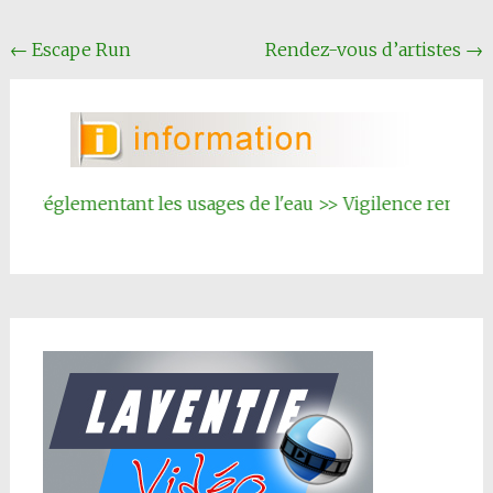
Navigation
←
Escape Run
Rendez-vous d’artistes
→
Article
 réglementant les usages de l'eau >> Vigilence renforcée
|