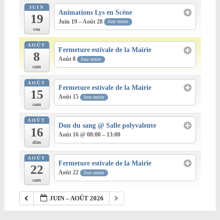
JUIN
Animations Lys en Scène
19
Juin 19 – Août 28
Jour entier
ven
AOÛT
Fermeture estivale de la Mairie
8
Août 8
Jour entier
sam
AOÛT
Fermeture estivale de la Mairie
15
Août 15
Jour entier
sam
AOÛT
Don du sang
@ Salle polyvalente
16
Août 16 @ 08:00 – 13:00
dim
AOÛT
Fermeture estivale de la Mairie
22
Août 22
Jour entier
sam
JUIN – AOÛT 2026