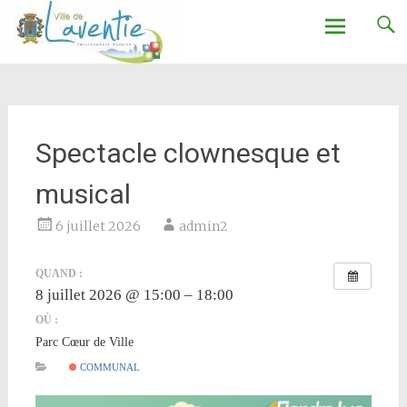
Ville de Laventie
Aller
au
contenu
Spectacle clownesque et
musical
6 juillet 2026
admin2
QUAND :
8 juillet 2026 @ 15:00 – 18:00
OÙ :
Parc Cœur de Ville
COMMUNAL