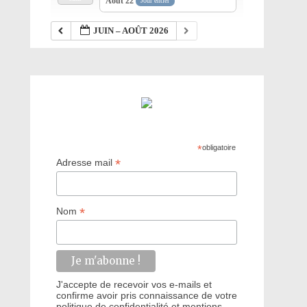
Août 22
Jour entier
JUIN – AOÛT 2026
*
obligatoire
*
Adresse mail
*
Nom
J'accepte de recevoir vos e-mails et
confirme avoir pris connaissance de votre
politique de confidentialité et mentions