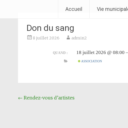
Aller
Ville de Laventie
Accueil
Vie municipal
au
contenu
Don du sang
8 juillet 2026
admin2
18 juillet 2026 @ 08:00 
QUAND :
ASSOCIATION
Navigation
←
Rendez-vous d’artistes
Article