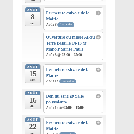
ven
AOÛT
Fermeture estivale de la
8
Mairie
sam
Août 8
Jour entier
Ouverture du musée Allœu
Terre Bataille 14-18
@
Manoir Sainte Paule
Août 8 @ 02:00 – 05:00
AOÛT
Fermeture estivale de la
15
Mairie
sam
Août 15
Jour entier
AOÛT
Don du sang
@ Salle
16
polyvalente
dim
Août 16 @ 08:00 – 13:00
AOÛT
Fermeture estivale de la
22
Mairie
sam