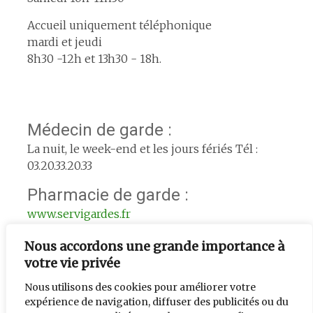
Accueil uniquement téléphonique
mardi et jeudi
8h30 -12h et 13h30 - 18h.
Médecin de garde :
La nuit, le week-end et les jours fériés Tél :
03.20.33.20.33
Pharmacie de garde :
www.servigardes.fr
Urgence le week-end :
Nous accordons une grande importance à
L'adjoint de semaine : 06.74.56.33.39
votre vie privée
Nous utilisons des cookies pour améliorer votre
expérience de navigation, diffuser des publicités ou du