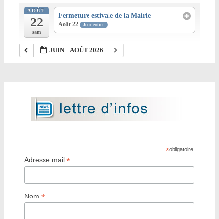
AOÛT
Fermeture estivale de la Mairie
22
Août 22
Jour entier
sam
JUIN – AOÛT 2026
*
obligatoire
*
Adresse mail
*
Nom