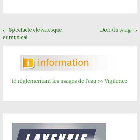
Navigation
←
Spectacle clownesque
Don du sang
→
et musical
Article
rêté réglementant les usages de l'eau >> Vigilence renfor