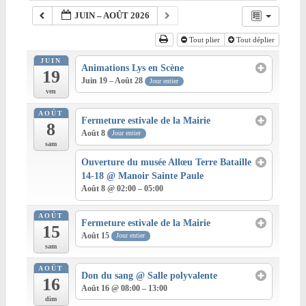
JUIN – AOÛT 2026
Tout plier
Tout déplier
JUIN
Animations Lys en Scène
19
Juin 19 – Août 28
Jour entier
ven
AOÛT
Fermeture estivale de la Mairie
8
Août 8
Jour entier
sam
Ouverture du musée Allœu Terre Bataille
14-18
@ Manoir Sainte Paule
Août 8 @ 02:00 – 05:00
AOÛT
Fermeture estivale de la Mairie
15
Août 15
Jour entier
sam
AOÛT
Don du sang
@ Salle polyvalente
16
Août 16 @ 08:00 – 13:00
dim