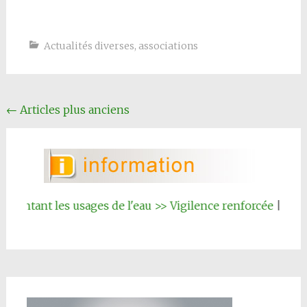
Actualités diverses
,
associations
Navigation
←
Articles plus anciens
articles
es usages de l'eau >> Vigilence renforcée
|||
Inscription a