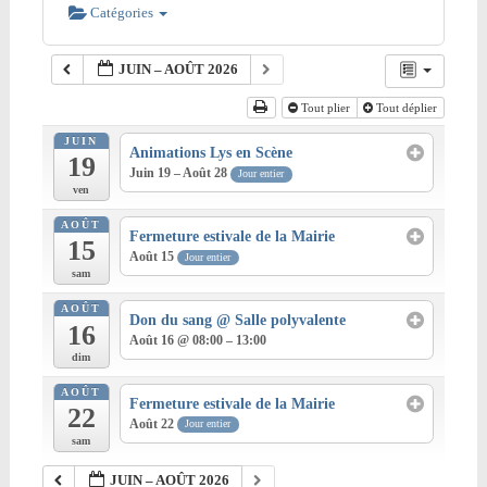
Catégories
JUIN – AOÛT 2026
Tout plier
Tout déplier
JUIN
Animations Lys en Scène
19
Juin 19 – Août 28
Jour entier
ven
AOÛT
Fermeture estivale de la Mairie
15
Août 15
Jour entier
sam
AOÛT
Don du sang
@ Salle polyvalente
16
Août 16 @ 08:00 – 13:00
dim
AOÛT
Fermeture estivale de la Mairie
22
Août 22
Jour entier
sam
JUIN – AOÛT 2026