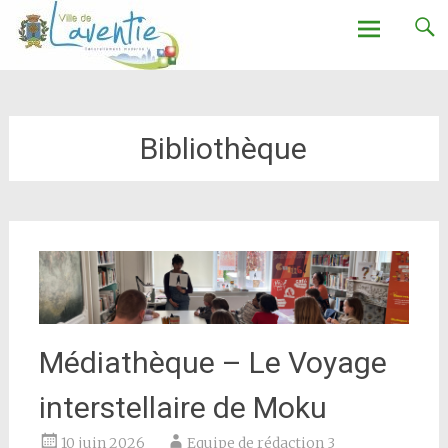
Ville de Laventie
Aller
au
contenu
Bibliothèque
Médiathèque – Le Voyage
interstellaire de Moku
10 juin 2026
Equipe de rédaction 3