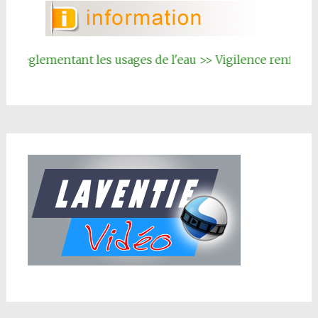
glementant les usages de l'eau >> Vigilence renforcée
|||
I