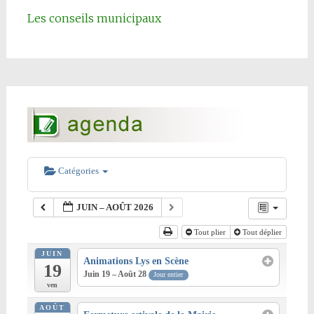
Les conseils municipaux
Catégories
JUIN – AOÛT 2026
Tout plier
Tout déplier
JUIN
Animations Lys en Scène
19
Juin 19 – Août 28
Jour entier
ven
AOÛT