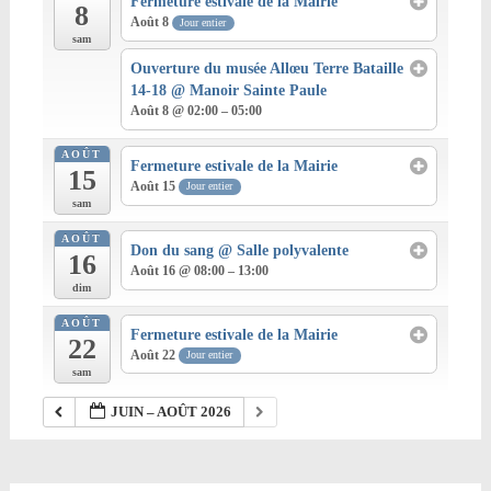
Fermeture estivale de la Mairie
8
Août 8
Jour entier
sam
Ouverture du musée Allœu Terre Bataille
14-18
@ Manoir Sainte Paule
Août 8 @ 02:00 – 05:00
AOÛT
Fermeture estivale de la Mairie
15
Août 15
Jour entier
sam
AOÛT
Don du sang
@ Salle polyvalente
16
Août 16 @ 08:00 – 13:00
dim
AOÛT
Fermeture estivale de la Mairie
22
Août 22
Jour entier
sam
JUIN – AOÛT 2026