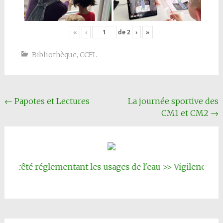
«
‹
de
2
›
»
Bibliothèque
,
CCFL
Navigation
←
Papotes et Lectures
La journée sportive des
CM1 et CM2
→
Article
rêté réglementant les usages de l'eau >> Vigilence renfor