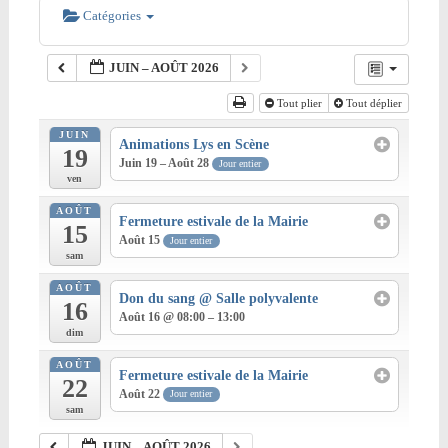
Catégories
JUIN – AOÛT 2026
Tout plier
Tout déplier
JUIN
Animations Lys en Scène
19
Juin 19 – Août 28
Jour entier
ven
AOÛT
Fermeture estivale de la Mairie
15
Août 15
Jour entier
sam
AOÛT
Don du sang
@ Salle polyvalente
16
Août 16 @ 08:00 – 13:00
dim
AOÛT
Fermeture estivale de la Mairie
22
Août 22
Jour entier
sam
JUIN – AOÛT 2026