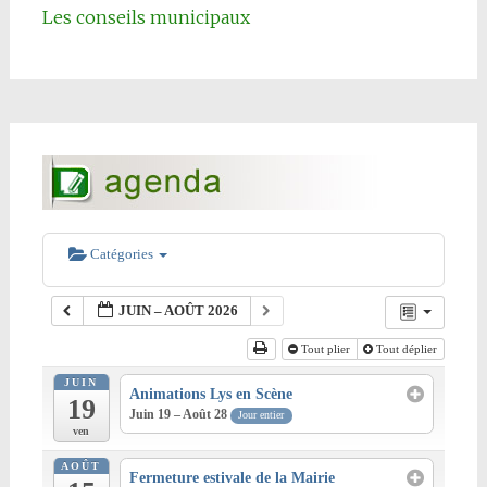
Les conseils municipaux
Catégories
JUIN – AOÛT 2026
Tout plier
Tout déplier
JUIN
Animations Lys en Scène
19
Juin 19 – Août 28
Jour entier
ven
AOÛT
Fermeture estivale de la Mairie