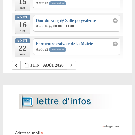
15
Août 15
Jour entier
sam
AOÛT
Don du sang
@ Salle polyvalente
16
Août 16 @ 08:00 – 13:00
dim
AOÛT
Fermeture estivale de la Mairie
22
Août 22
Jour entier
sam
JUIN – AOÛT 2026
*
obligatoire
*
Adresse mail