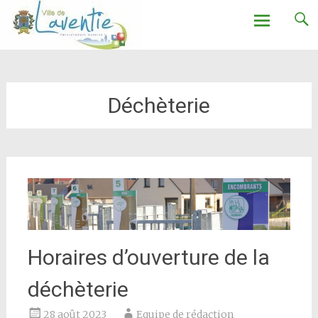
Ville de Laventie
Aller
au
contenu
Déchèterie
Horaires d’ouverture de la
déchèterie
28 août 2023
Equipe de rédaction