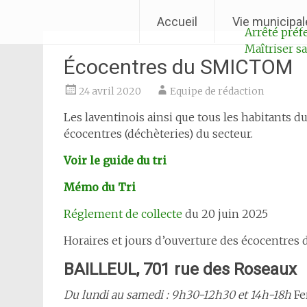
Aller
Ville de Laventie
Accueil
Vie municipal
au
Arrêté préfe
contenu
Maîtriser 
Écocentres du SMICTOM
24 avril 2020
Equipe de rédaction
Les laventinois ainsi que tous les habitants d
écocentres (déchèteries) du secteur.
Voir le guide du tri
Mémo du Tri
Réglement de collecte
du 20 juin 2025
Horaires et jours d’ouverture des écocentres
BAILLEUL, 701 rue des Roseaux
Du lundi au samedi : 9h30-12h30 et 14h-18h
Fe