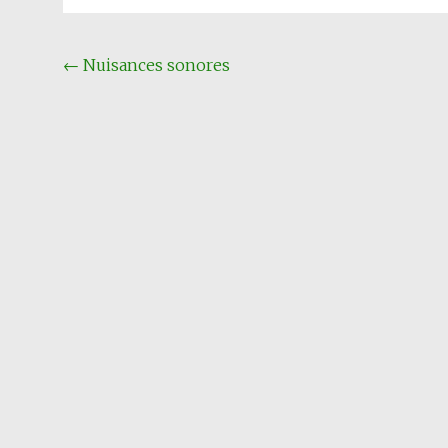
Navigation
←
Nuisances sonores
Article