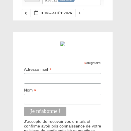
Août 22
Jour entier
JUIN – AOÛT 2026
*
obligatoire
*
Adresse mail
*
Nom
J'accepte de recevoir vos e-mails et
confirme avoir pris connaissance de votre
politique de confidentialité et mentions