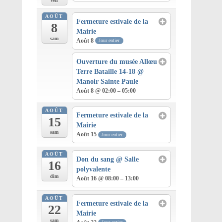
ven
AOÛT
Fermeture estivale de la
8
Mairie
sam
Août 8
Jour entier
Ouverture du musée Allœu
Terre Bataille 14-18
@
Manoir Sainte Paule
Août 8 @ 02:00 – 05:00
AOÛT
Fermeture estivale de la
15
Mairie
sam
Août 15
Jour entier
AOÛT
Don du sang
@ Salle
16
polyvalente
dim
Août 16 @ 08:00 – 13:00
AOÛT
Fermeture estivale de la
22
Mairie
sam