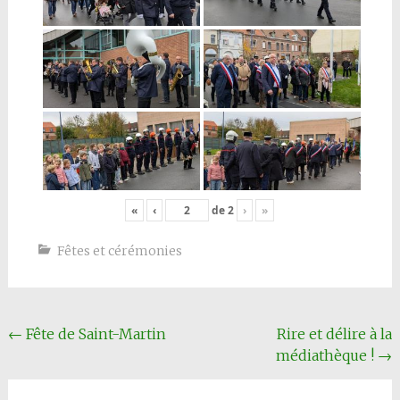
«
‹
de
2
›
»
Fêtes et cérémonies
Navigation
←
Fête de Saint-Martin
Rire et délire à la
médiathèque !
→
Article