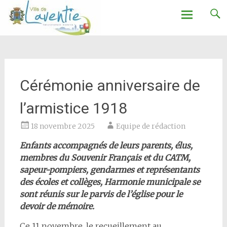
Ville de Laventie
Aller
au
contenu
Cérémonie anniversaire de
l’armistice 1918
18 novembre 2025
Equipe de rédaction
Enfants accompagnés de leurs parents, élus,
membres du Souvenir Français et du CATM,
sapeur-pompiers, gendarmes et représentants
des écoles et collèges, Harmonie municipale se
sont réunis sur le parvis de l’église pour le
devoir de mémoire.
Ce 11 novembre, le recueillement au