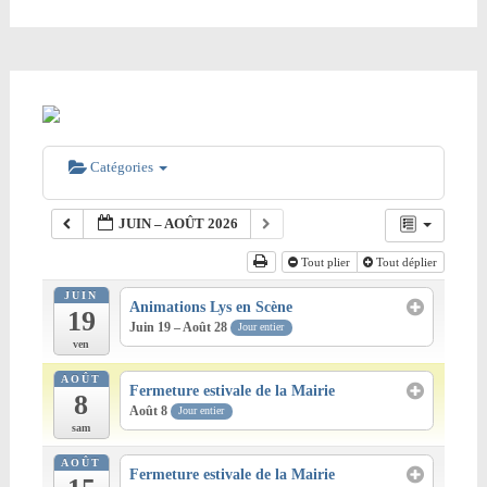
Catégories
JUIN – AOÛT 2026
Tout plier
Tout déplier
JUIN
Animations Lys en Scène
19
Juin 19 – Août 28
Jour entier
ven
AOÛT
Fermeture estivale de la Mairie
8
Août 8
Jour entier
sam
AOÛT
Fermeture estivale de la Mairie