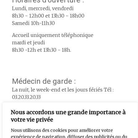
Lundi, mercredi, vendredi
8h30 - 12h00 et 13h30 - 18h00
Samedi 10h-11h30
Accueil uniquement téléphonique
mardi et jeudi
8h30 -12h et 13h30 - 18h.
Médecin de garde :
La nuit, le week-end et les jours fériés Tél :
03.20.33.20.33
Pharmacie de garde :
Nous accordons une grande importance à
www.servigardes.fr
votre vie privée
Urgence le week-end :
Nous utilisons des cookies pour améliorer votre
expérience de navigation, diffuser des publicités ou du