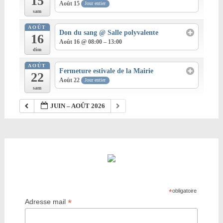
15
Août 15
Jour entier
sam
AOÛT
Don du sang
@ Salle polyvalente
16
Août 16 @ 08:00 – 13:00
dim
AOÛT
Fermeture estivale de la Mairie
22
Août 22
Jour entier
sam
JUIN – AOÛT 2026
*
obligatoire
*
Adresse mail