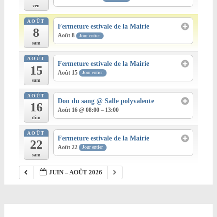
ven
AOÛT
Fermeture estivale de la Mairie
8
Août 8
Jour entier
sam
AOÛT
Fermeture estivale de la Mairie
15
Août 15
Jour entier
sam
AOÛT
Don du sang
@ Salle polyvalente
16
Août 16 @ 08:00 – 13:00
dim
AOÛT
Fermeture estivale de la Mairie
22
Août 22
Jour entier
sam
JUIN – AOÛT 2026