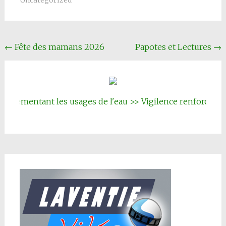
Uncategorized
Navigation
←
Fête des mamans 2026
Papotes et Lectures
→
Article
ementant les usages de l'eau >> Vigilence renforcée
|||
Ins