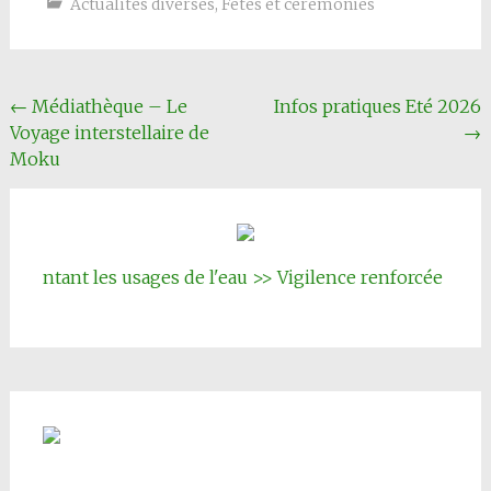
Actualités diverses
,
Fêtes et cérémonies
Navigation
←
Médiathèque – Le
Infos pratiques Eté 2026
Voyage interstellaire de
→
Article
Moku
ant les usages de l'eau >> Vigilence renforcée
|||
Inscrip