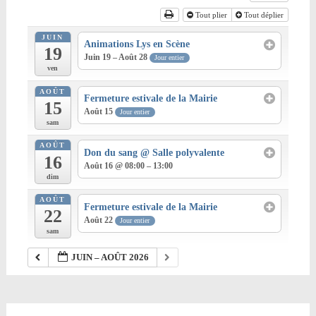
Tout plier
Tout déplier
JUIN
Animations Lys en Scène
19
Juin 19 – Août 28
Jour entier
ven
AOÛT
Fermeture estivale de la Mairie
15
Août 15
Jour entier
sam
AOÛT
Don du sang
@ Salle polyvalente
16
Août 16 @ 08:00 – 13:00
dim
AOÛT
Fermeture estivale de la Mairie
22
Août 22
Jour entier
sam
JUIN – AOÛT 2026