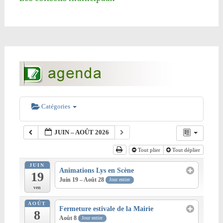
Catégories
JUIN – AOÛT 2026
Tout plier
Tout déplier
JUIN
Animations Lys en Scène
19
Juin 19 – Août 28
Jour entier
ven
AOÛT
Fermeture estivale de la Mairie
8
Août 8
Jour entier