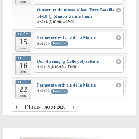
sam
Ouverture du musée Allœu Terre Bataille
14-18
@ Manoir Sainte Paule
Août 8 @ 02:00 – 05:00
AOÛT
Fermeture estivale de la Mairie
15
Août 15
Jour entier
sam
AOÛT
Don du sang
@ Salle polyvalente
16
Août 16 @ 08:00 – 13:00
dim
AOÛT
Fermeture estivale de la Mairie
22
Août 22
Jour entier
sam
JUIN – AOÛT 2026