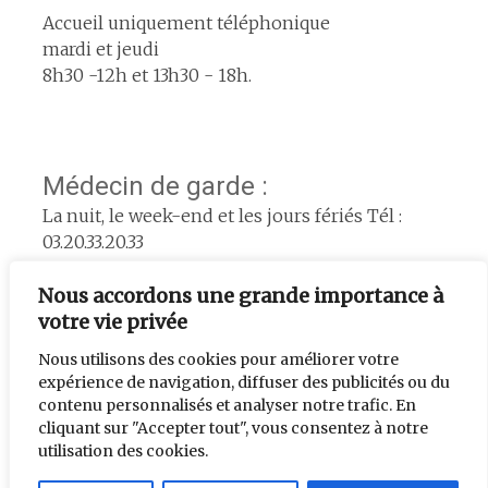
Accueil uniquement téléphonique
mardi et jeudi
8h30 -12h et 13h30 - 18h.
Médecin de garde :
La nuit, le week-end et les jours fériés Tél :
03.20.33.20.33
Pharmacie de garde :
Nous accordons une grande importance à
www.servigardes.fr
votre vie privée
Urgence le week-end :
Nous utilisons des cookies pour améliorer votre
expérience de navigation, diffuser des publicités ou du
L'adjoint de semaine : 06.74.56.33.39
contenu personnalisés et analyser notre trafic. En
cliquant sur "Accepter tout", vous consentez à notre
utilisation des cookies.
Créé par
chti pc en détresse
. |Mis à jour par le service