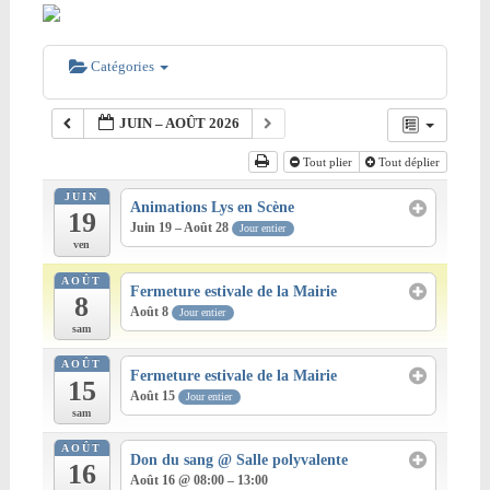
Catégories
JUIN – AOÛT 2026
Tout plier
Tout déplier
JUIN
Animations Lys en Scène
19
Juin 19 – Août 28
Jour entier
ven
AOÛT
Fermeture estivale de la Mairie
8
Août 8
Jour entier
sam
AOÛT
Fermeture estivale de la Mairie
15
Août 15
Jour entier
sam
AOÛT
Don du sang
@ Salle polyvalente
16
Août 16 @ 08:00 – 13:00