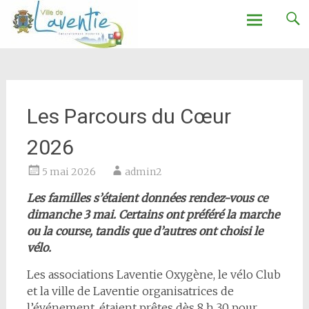
Ville de Laventie
Aller
au
contenu
Les Parcours du Cœur
2026
5 mai 2026
admin2
Les familles s’étaient données rendez-vous ce
dimanche 3 mai. Certains ont préféré la marche
ou la course, tandis que d’autres ont choisi le
vélo.
Les associations Laventie Oxygène, le vélo Club
et la ville de Laventie organisatrices de
l’événement, étaient prêtes dès 8 h 30 pour