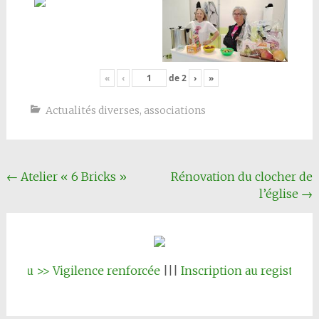
«
‹
de
2
›
»
Actualités diverses
,
associations
Navigation
←
Atelier « 6 Bricks »
Rénovation du clocher de
l’église
→
Article
u >> Vigilence renforcée
|||
Inscription au registre commu