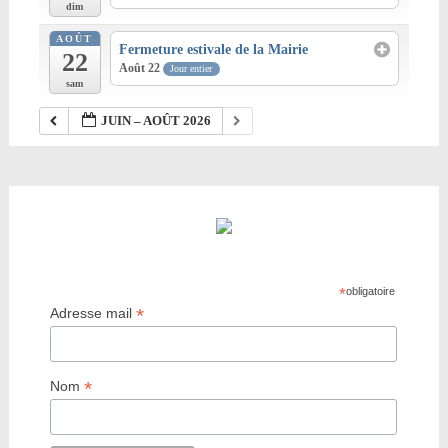
dim
AOÛT
Fermeture estivale de la Mairie
22
Août 22
Jour entier
sam
JUIN – AOÛT 2026
*
obligatoire
*
Adresse mail
*
Nom