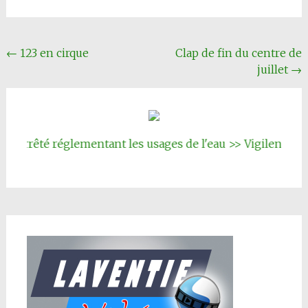
Navigation
←
123 en cirque
Clap de fin du centre de
juillet
→
Article
Arrêté réglementant les usages de l'eau >> Vigilence renf