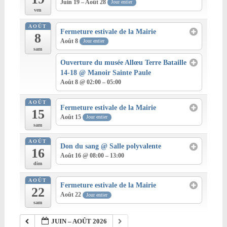
Juin 19 – Août 28
Jour entier
ven
AOÛT
Fermeture estivale de la Mairie
8
Août 8
Jour entier
sam
Ouverture du musée Allœu Terre Bataille
14-18
@ Manoir Sainte Paule
Août 8 @ 02:00 – 05:00
AOÛT
Fermeture estivale de la Mairie
15
Août 15
Jour entier
sam
AOÛT
Don du sang
@ Salle polyvalente
16
Août 16 @ 08:00 – 13:00
dim
AOÛT
Fermeture estivale de la Mairie
22
Août 22
Jour entier
sam
JUIN – AOÛT 2026