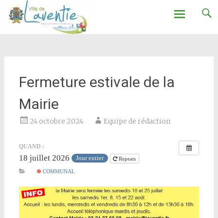
Ville de Laventie
Aller
au
contenu
Fermeture estivale de la
Mairie
24 octobre 2024
Equipe de rédaction
QUAND :
18 juillet 2026
Jour entier
Repeats
COMMUNAL