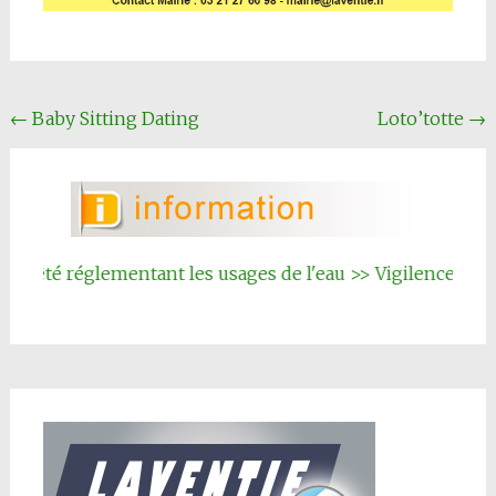
Navigation
←
Baby Sitting Dating
Loto’totte
→
Article
rrêté réglementant les usages de l'eau >> Vigilence renfor