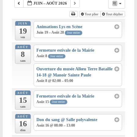
JUIN – AOÛT 2026
Tout plier
Tout déplier
JUIN
Animations Lys en Scène
19
Juin 19 – Août 28
Jour entier
ven
AOÛT
Fermeture estivale de la Mairie
8
Août 8
Jour entier
sam
Ouverture du musée Allœu Terre Bataille
14-18
@ Manoir Sainte Paule
Août 8 @ 02:00 – 05:00
AOÛT
Fermeture estivale de la Mairie
15
Août 15
Jour entier
sam
AOÛT
Don du sang
@ Salle polyvalente
16
Août 16 @ 08:00 – 13:00
dim