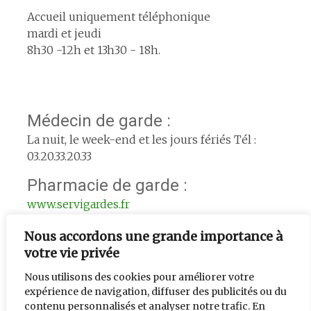
Accueil uniquement téléphonique
mardi et jeudi
8h30 -12h et 13h30 - 18h.
Médecin de garde :
La nuit, le week-end et les jours fériés Tél :
03.20.33.20.33
Pharmacie de garde :
www.servigardes.fr
Urgence le week-end :
Nous accordons une grande importance à
L'adjoint de semaine : 06.74.56.33.39
votre vie privée
Nous utilisons des cookies pour améliorer votre
expérience de navigation, diffuser des publicités ou du
contenu personnalisés et analyser notre trafic. En