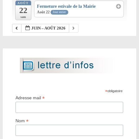
AOÛT
Fermeture estivale de la Mairie
22
Août 22
Jour entier
sam
JUIN – AOÛT 2026
*
obligatoire
*
Adresse mail
*
Nom