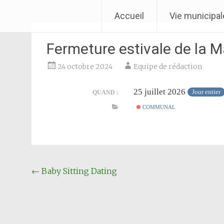
Aller
Ville de Laventie
Accueil
Vie municipal
au
contenu
Fermeture estivale de la M
24 octobre 2024
Equipe de rédaction
25 juillet 2026
Jour entier
QUAND :
COMMUNAL
Navigation
←
Baby Sitting Dating
Article