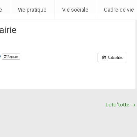
e
Vie pratique
Vie sociale
Cadre de vie
airie
- Arrêté 
Repeats
Calendrier
Loto’totte
→