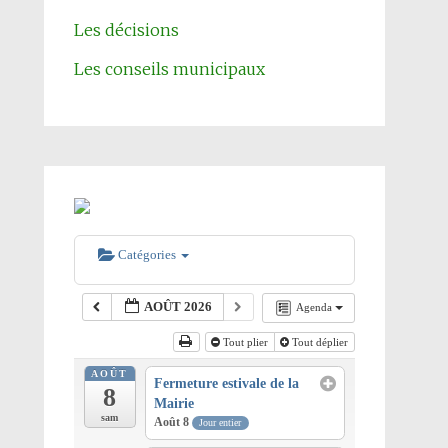
Les décisions
Les conseils municipaux
Catégories
AOÛT 2026
Agenda
Tout plier
Tout déplier
AOÛT
Fermeture estivale de la
8
Mairie
sam
Août 8
Jour entier