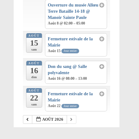
Ouverture du musée Allœu
Terre Bataille 14-18
@
Manoir Sainte Paule
Août 8 @ 02:00 – 05:00
AOÛT
Fermeture estivale de la
15
Mairie
sam
Août 15
Jour entier
AOÛT
Don du sang
@ Salle
16
polyvalente
dim
Août 16 @ 08:00 – 13:00
AOÛT
Fermeture estivale de la
22
Mairie
sam
Août 22
Jour entier
AOÛT 2026