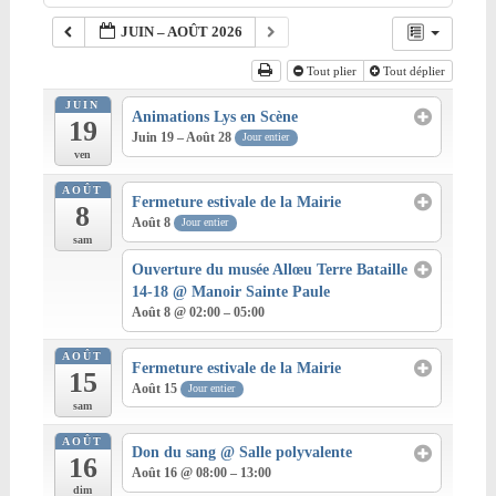
JUIN – AOÛT 2026
Tout plier
Tout déplier
JUIN
Animations Lys en Scène
19
Juin 19 – Août 28
Jour entier
ven
AOÛT
Fermeture estivale de la Mairie
8
Août 8
Jour entier
sam
Ouverture du musée Allœu Terre Bataille
14-18
@ Manoir Sainte Paule
Août 8 @ 02:00 – 05:00
AOÛT
Fermeture estivale de la Mairie
15
Août 15
Jour entier
sam
AOÛT
Don du sang
@ Salle polyvalente
16
Août 16 @ 08:00 – 13:00
dim