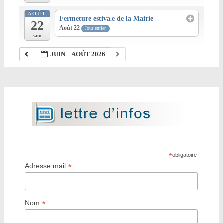
AOÛT
Fermeture estivale de la Mairie
22
Août 22
Jour entier
sam
JUIN – AOÛT 2026
*
obligatoire
*
Adresse mail
*
Nom