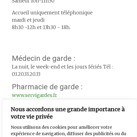
Samedi 10h-11h30
Accueil uniquement téléphonique
mardi et jeudi
8h30 -12h et 13h30 - 18h.
Médecin de garde :
La nuit, le week-end et les jours fériés Tél :
03.20.33.20.33
Pharmacie de garde :
www.servigardes.fr
Urgence le week-end :
Nous accordons une grande importance à
votre vie privée
L'adjoint de semaine : 06.74.56.33.39
Nous utilisons des cookies pour améliorer votre
expérience de navigation, diffuser des publicités ou du