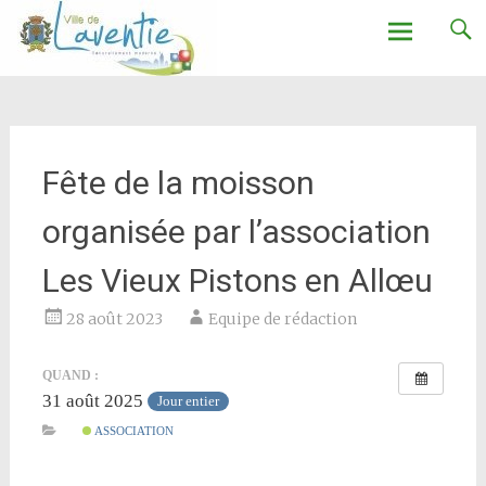
Ville de Laventie
Aller
au
contenu
Fête de la moisson
organisée par l’association
Les Vieux Pistons en Allœu
28 août 2023
Equipe de rédaction
QUAND :
31 août 2025
Jour entier
ASSOCIATION