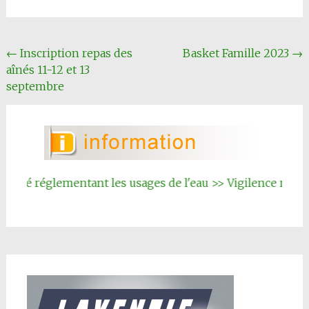
Navigation
←
Inscription repas des
Basket Famille 2023
→
aînés 11-12 et 13
Article
septembre
êté réglementant les usages de l'eau >> Vigilence renforc