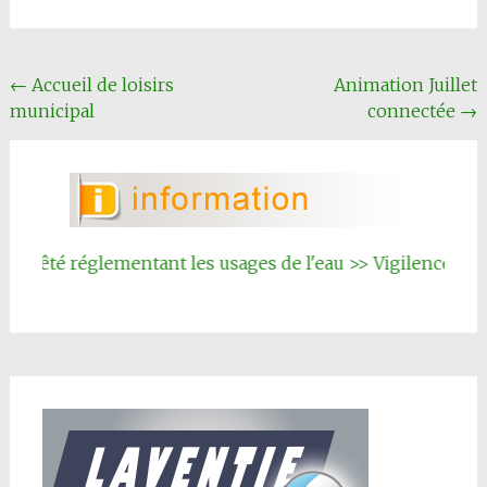
Navigation
←
Accueil de loisirs
Animation Juillet
municipal
connectée
→
Article
rrêté réglementant les usages de l'eau >> Vigilence renfor