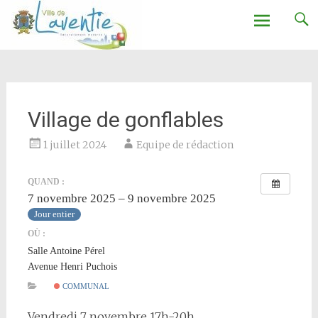
Ville de Laventie
Aller
au
contenu
Village de gonflables
1 juillet 2024
Equipe de rédaction
QUAND :
7 novembre 2025 – 9 novembre 2025
Jour entier
OÙ :
Salle Antoine Pérel
Avenue Henri Puchois
COMMUNAL
Vendredi 7 novembre 17h-20h