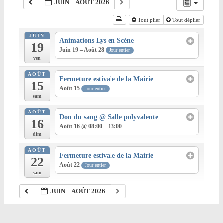
JUIN – AOÛT 2026
Tout plier
Tout déplier
JUIN
Animations Lys en Scène
19
Juin 19 – Août 28
Jour entier
ven
AOÛT
Fermeture estivale de la Mairie
15
Août 15
Jour entier
sam
AOÛT
Don du sang
@ Salle polyvalente
16
Août 16 @ 08:00 – 13:00
dim
AOÛT
Fermeture estivale de la Mairie
22
Août 22
Jour entier
sam
JUIN – AOÛT 2026