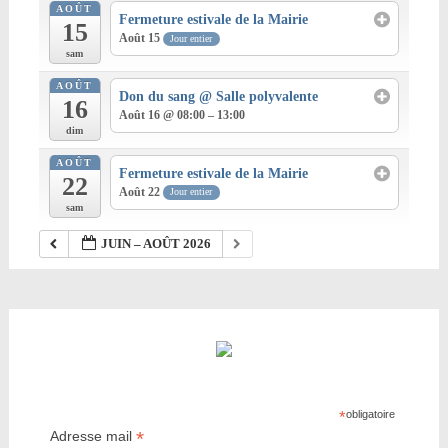
AOÛT
Fermeture estivale de la Mairie
15
Août 15
Jour entier
sam
AOÛT
Don du sang
@ Salle polyvalente
16
Août 16 @ 08:00 – 13:00
dim
AOÛT
Fermeture estivale de la Mairie
22
Août 22
Jour entier
sam
JUIN – AOÛT 2026
*
obligatoire
*
Adresse mail