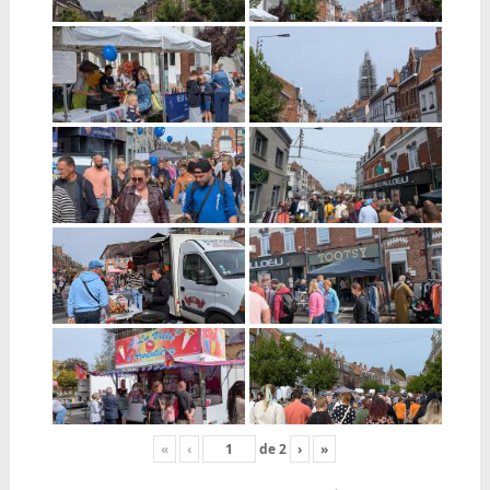
«
‹
de
2
›
»