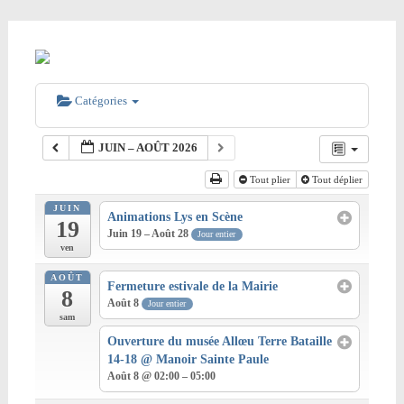
Catégories
JUIN – AOÛT 2026
Tout plier
Tout déplier
JUIN
Animations Lys en Scène
19
Juin 19 – Août 28
Jour entier
ven
AOÛT
Fermeture estivale de la Mairie
8
Août 8
Jour entier
sam
Ouverture du musée Allœu Terre Bataille
14-18
@ Manoir Sainte Paule
Août 8 @ 02:00 – 05:00