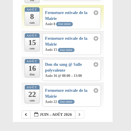
ven
AOÛT
Fermeture estivale de la
8
Mairie
sam
Août 8
Jour entier
AOÛT
Fermeture estivale de la
15
Mairie
sam
Août 15
Jour entier
AOÛT
Don du sang
@ Salle
16
polyvalente
dim
Août 16 @ 08:00 – 13:00
AOÛT
Fermeture estivale de la
22
Mairie
sam
Août 22
Jour entier
JUIN – AOÛT 2026