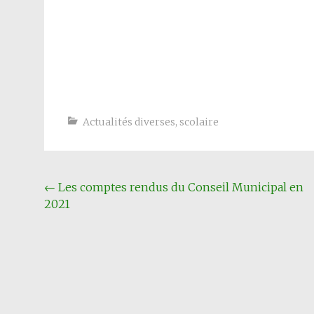
Actualités diverses
,
scolaire
Navigation
←
Les comptes rendus du Conseil Municipal en
2021
Article