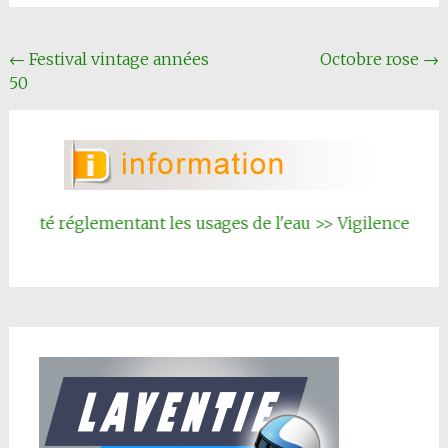
Navigation
←
Festival vintage années
Octobre rose
→
50
Article
rêté réglementant les usages de l'eau >> Vigilence renfor