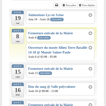
Tout plier
Tout déplier
JUIN
Animations Lys en Scène
19
Juin 19 – Août 28
Jour entier
ven
AOÛT
Fermeture estivale de la Mairie
8
Août 8
Jour entier
sam
Ouverture du musée Allœu Terre Bataille
14-18
@ Manoir Sainte Paule
Août 8 @ 02:00 – 05:00
AOÛT
Fermeture estivale de la Mairie
15
Août 15
Jour entier
sam
AOÛT
Don du sang
@ Salle polyvalente
16
Août 16 @ 08:00 – 13:00
dim
AOÛT
Fermeture estivale de la Mairie