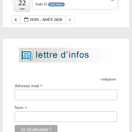
22
Août 22
Jour entier
sam
JUIN – AOÛT 2026
*
obligatoire
*
Adresse mail
*
Nom