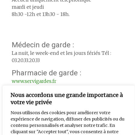
mardi et jeudi
8h30 -12h et 13h30 - 18h.
Médecin de garde :
La nuit, le week-end et les jours fériés Tél :
03.20.33.20.33
Pharmacie de garde :
www.servigardes.fr
Urgence le week-end :
Nous accordons une grande importance à
votre vie privée
L'adjoint de semaine : 06.74.56.33.39
Nous utilisons des cookies pour améliorer votre
expérience de navigation, diffuser des publicités ou du
contenu personnalisés et analyser notre trafic. En
cliquant sur "Accepter tout", vous consentez à notre