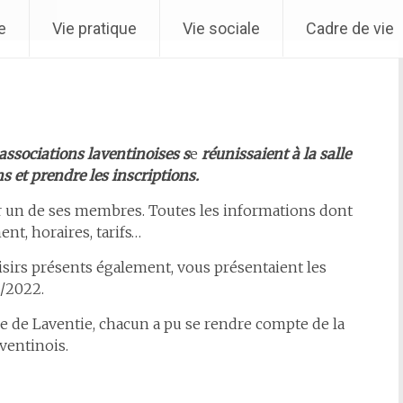
e
Vie pratique
Vie sociale
Cadre de vie
glementant les usages de l'eau >> Vigilence renforcée
|||
I
associations laventinoises s
e
réunissaient à la salle
s et prendre les inscriptions.
r un de ses membres. Toutes les informations dont
nt, horaires, tarifs…
irs présents également, vous présentaient les
1/2022.
lle de Laventie, chacun a pu se rendre compte de la
aventinois.