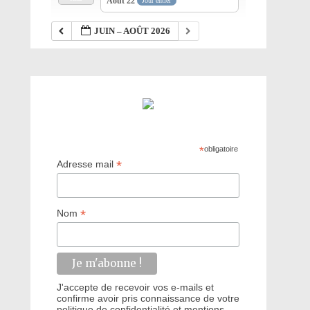
Août 22
Jour entier
JUIN – AOÛT 2026
*
obligatoire
*
Adresse mail
*
Nom
J'accepte de recevoir vos e-mails et
confirme avoir pris connaissance de votre
politique de confidentialité et mentions