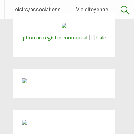
Loisirs/associations
Vie citoyenne
nscription au registre communal
|||
Calendrier collecte d