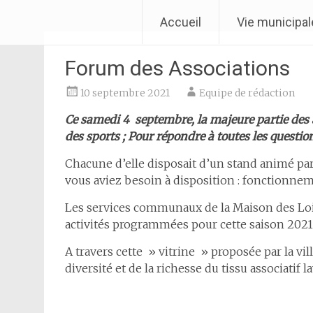
Aller
Ville de Laventie
Accueil
Vie municipal
au
contenu
Forum des Associations
- Arrêté ré
10 septembre 2021
Equipe de rédaction
Ce samedi 4 septembre, la majeure partie des 
des sports ; Pour répondre à toutes les question
Chacune d’elle disposait d’un stand animé pa
vous aviez besoin à disposition : fonctionneme
Les services communaux de la Maison des Lois
activités programmées pour cette saison 202
A travers cette » vitrine » proposée par la vi
diversité et de la richesse du tissu associatif l