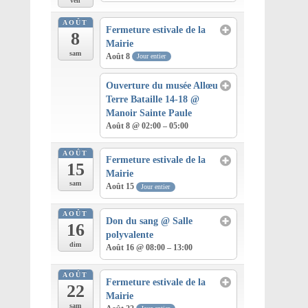
ven
AOÛT
Fermeture estivale de la
8
Mairie
sam
Août 8
Jour entier
Ouverture du musée Allœu
Terre Bataille 14-18
@
Manoir Sainte Paule
Août 8 @ 02:00 – 05:00
AOÛT
Fermeture estivale de la
15
Mairie
sam
Août 15
Jour entier
AOÛT
Don du sang
@ Salle
16
polyvalente
dim
Août 16 @ 08:00 – 13:00
AOÛT
Fermeture estivale de la
22
Mairie
sam