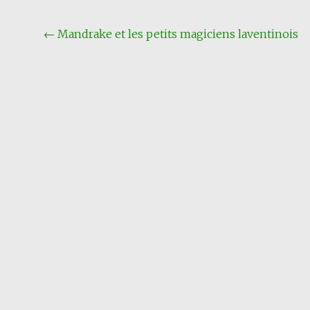
Navigation
←
Mandrake et les petits magiciens laventinois
Article