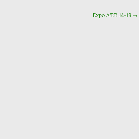
Expo A.T.B 14-18
→