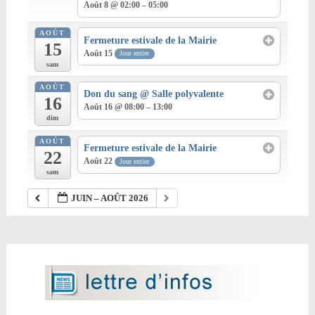
Août 8 @ 02:00 – 05:00
AOÛT
Fermeture estivale de la Mairie
15
Août 15
Jour entier
sam
AOÛT
Don du sang
@ Salle polyvalente
16
Août 16 @ 08:00 – 13:00
dim
AOÛT
Fermeture estivale de la Mairie
22
Août 22
Jour entier
sam
JUIN – AOÛT 2026