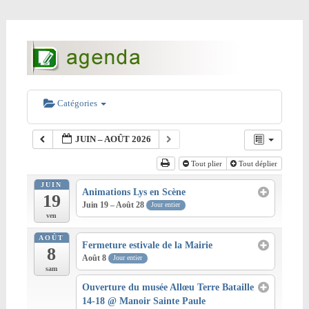
Catégories
JUIN – AOÛT 2026
Tout plier
Tout déplier
JUIN
Animations Lys en Scène
19
Juin 19 – Août 28
Jour entier
ven
AOÛT
Fermeture estivale de la Mairie
8
Août 8
Jour entier
sam
Ouverture du musée Allœu Terre Bataille
14-18
@ Manoir Sainte Paule