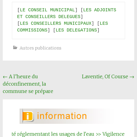
[
LE CONSEIL MUNICIPAL
] [
LES ADJOINTS 
ET CONSEILLERS DELEGUES
]

[
LES CONSEILLERS MUNICIPAUX
] [
LES 
COMMISSIONS
] [
LES DELEGATIONS
]
Autres publications
Navigation
←
A l’heure du
Laventie, Of Course
→
déconfinement, la
Article
commune se prépare
rêté réglementant les usages de l'eau >> Vigilence renforc