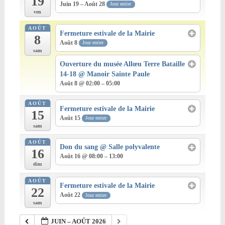
19
Juin 19 – Août 28
Jour entier
ven
AOÛT
Fermeture estivale de la Mairie
8
Août 8
Jour entier
sam
Ouverture du musée Allœu Terre Bataille
14-18
@ Manoir Sainte Paule
Août 8 @ 02:00 – 05:00
AOÛT
Fermeture estivale de la Mairie
15
Août 15
Jour entier
sam
AOÛT
Don du sang
@ Salle polyvalente
16
Août 16 @ 08:00 – 13:00
dim
AOÛT
Fermeture estivale de la Mairie
22
Août 22
Jour entier
sam
JUIN – AOÛT 2026