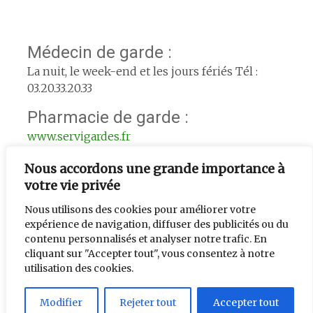
Médecin de garde :
La nuit, le week-end et les jours fériés Tél :
03.20.33.20.33
Pharmacie de garde :
www.servigardes.fr
Urgence le week-end :
Nous accordons une grande importance à
votre vie privée
L'adjoint de semaine : 06.74.56.33.39
Nous utilisons des cookies pour améliorer votre
expérience de navigation, diffuser des publicités ou du
contenu personnalisés et analyser notre trafic. En
cliquant sur "Accepter tout", vous consentez à notre
utilisation des cookies.
Créé par
chti pc en détresse
. |Mis à jour par le service
communication de la mairie. | Hébergé chez
Hostinger
.|
Modifier
Rejeter tout
Accepter tout
Mentions légales
.