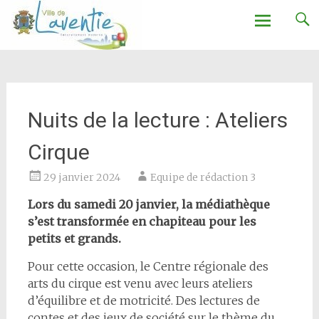
Ville de Laventie
Aller
au
contenu
Nuits de la lecture : Ateliers
Cirque
29 janvier 2024
Equipe de rédaction 3
Lors du samedi 20 janvier, la médiathèque
s’est transformée en chapiteau pour les
petits et grands.
Pour cette occasion, le Centre régionale des
arts du cirque est venu avec leurs ateliers
d’équilibre et de motricité. Des lectures de
contes et des jeux de société sur le thème du