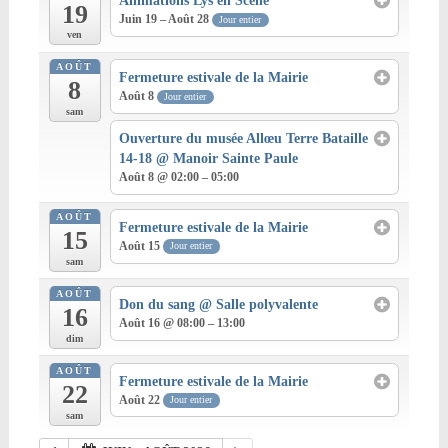
Animations Lys en Scène
19
Juin 19 – Août 28
Jour entier
ven
AOÛT
Fermeture estivale de la Mairie
8
Août 8
Jour entier
sam
Ouverture du musée Allœu Terre Bataille
14-18
@ Manoir Sainte Paule
Août 8 @ 02:00 – 05:00
AOÛT
Fermeture estivale de la Mairie
15
Août 15
Jour entier
sam
AOÛT
Don du sang
@ Salle polyvalente
16
Août 16 @ 08:00 – 13:00
dim
AOÛT
Fermeture estivale de la Mairie
22
Août 22
Jour entier
sam