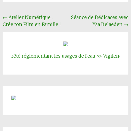
Navigation
←
Atelier Numérique :
Séance de Dédicaces avec
Crée ton Film en Famille !
Ysa Belaeden
→
Article
 Arrêté réglementant les usages de l'eau >> Vigilence renf