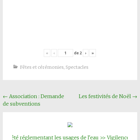
«
‹
de
2
›
»
Fêtes et cérémonies
,
Spectacles
Navigation
←
Association : Demande
Les festivités de Noël
→
de subventions
Article
êté réglementant les usages de l'eau >> Vigilence renforc