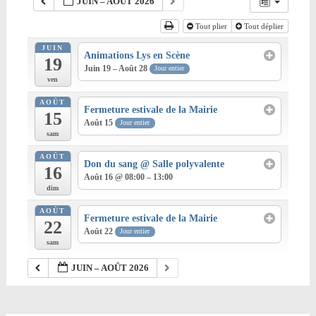
JUIN – AOÛT 2026
Tout plier
Tout déplier
JUIN
Animations Lys en Scène
19
Juin 19 – Août 28
Jour entier
ven
AOÛT
Fermeture estivale de la Mairie
15
Août 15
Jour entier
sam
AOÛT
Don du sang
@ Salle polyvalente
16
Août 16 @ 08:00 – 13:00
dim
AOÛT
Fermeture estivale de la Mairie
22
Août 22
Jour entier
sam
JUIN – AOÛT 2026