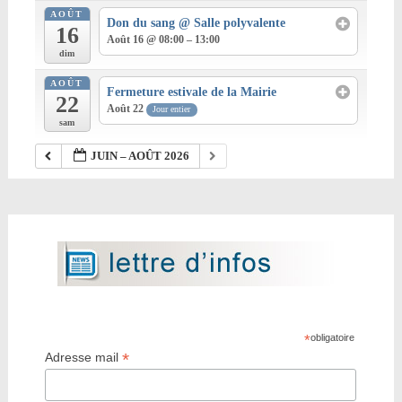
AOÛT
Don du sang
@ Salle polyvalente
16
Août 16 @ 08:00 – 13:00
dim
AOÛT
Fermeture estivale de la Mairie
22
Août 22
Jour entier
sam
JUIN – AOÛT 2026
*
obligatoire
*
Adresse mail