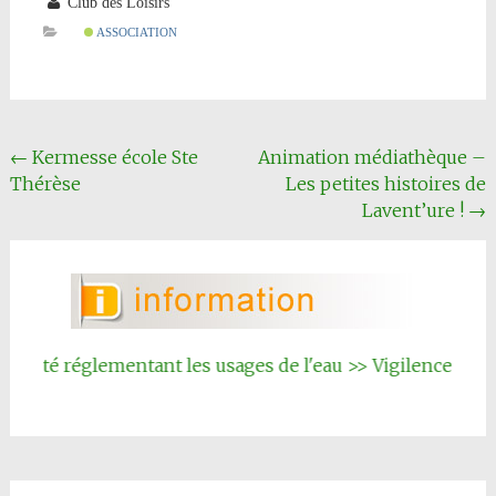
Club des Loisirs
ASSOCIATION
Navigation
←
Kermesse école Ste
Animation médiathèque –
Thérèse
Les petites histoires de
Article
Lavent’ure !
→
rêté réglementant les usages de l'eau >> Vigilence renfor