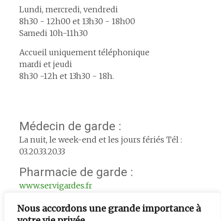
Lundi, mercredi, vendredi
8h30 - 12h00 et 13h30 - 18h00
Samedi 10h-11h30
Accueil uniquement téléphonique
mardi et jeudi
8h30 -12h et 13h30 - 18h.
Médecin de garde :
La nuit, le week-end et les jours fériés Tél :
03.20.33.20.33
Pharmacie de garde :
www.servigardes.fr
Urgence le week-end :
Nous accordons une grande importance à
votre vie privée
L'adjoint de semaine : 06.74.56.33.39