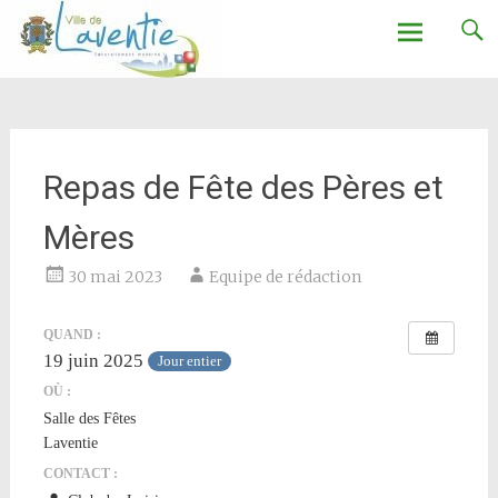
Ville de Laventie
Aller
au
contenu
Repas de Fête des Pères et
Mères
30 mai 2023
Equipe de rédaction
QUAND :
19 juin 2025
Jour entier
OÙ :
Salle des Fêtes
Laventie
CONTACT :