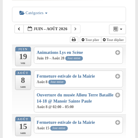
Catégories
JUIN – AOÛT 2026
Tout plier
Tout déplier
JUIN
Animations Lys en Scène
19
Juin 19 – Août 28
Jour entier
ven
AOÛT
Fermeture estivale de la Mairie
8
Août 8
Jour entier
sam
Ouverture du musée Allœu Terre Bataille
14-18
@ Manoir Sainte Paule
Août 8 @ 02:00 – 05:00
AOÛT
Fermeture estivale de la Mairie
15
Août 15
Jour entier
sam