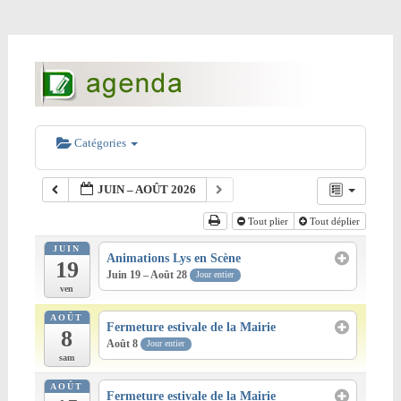
Catégories
JUIN – AOÛT 2026
Tout plier
Tout déplier
JUIN
Animations Lys en Scène
19
Juin 19 – Août 28
Jour entier
ven
AOÛT
Fermeture estivale de la Mairie
8
Août 8
Jour entier
sam
AOÛT
Fermeture estivale de la Mairie