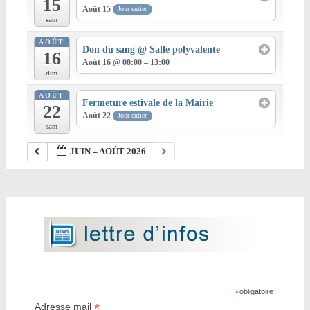
15
Août 15
Jour entier
sam
AOÛT
Don du sang
@ Salle polyvalente
16
Août 16 @ 08:00 – 13:00
dim
AOÛT
Fermeture estivale de la Mairie
22
Août 22
Jour entier
sam
JUIN – AOÛT 2026
*
obligatoire
*
Adresse mail