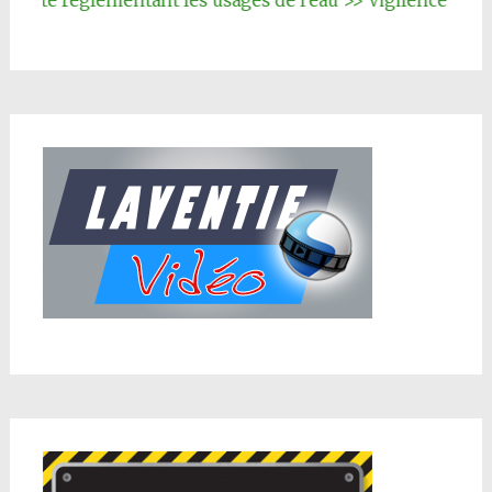
rêté réglementant les usages de l'eau >> Vigilence renfor