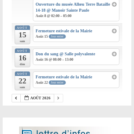
Ouverture du musée Allœu Terre Bataille
14-18
@ Manoir Sainte Paule
Août 8 @ 02:00 – 05:00
AOÛT
Fermeture estivale de la Mairie
15
Août 15
Jour entier
sam
AOÛT
Don du sang
@ Salle polyvalente
16
Août 16 @ 08:00 – 13:00
dim
AOÛT
Fermeture estivale de la Mairie
22
Août 22
Jour entier
sam
AOÛT 2026